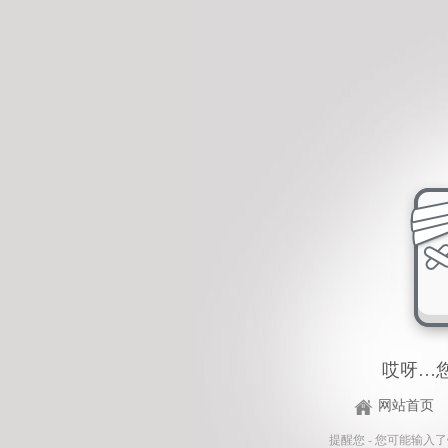
米兰app官方端入口网站_米兰
米兰app官方
哎呀…
网站首页
提醒您 - 您可能输